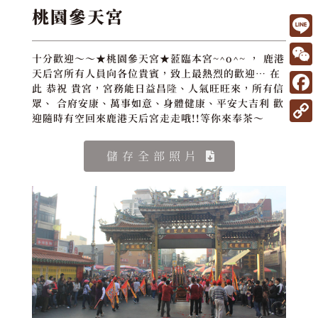
桃園參天宮
L
十分歡迎～～★桃園參天宮★蒞臨本宮~^o^~ ， 鹿港
i
W
天后宮所有人員向各位貴賓，致上最熱烈的歡迎… 在
此 恭祝 貴宮，宮務能日益昌隆、人氣旺旺來，所有信
n
e
F
眾、 合府安康、萬事如意、身體健康、平安大吉利 歡
e
迎隨時有空回來鹿港天后宮走走哦!!等你來奉茶～
C
a
C
h
c
o
儲存全部照片
a
e
p
t
b
y
o
L
o
i
k
n
k