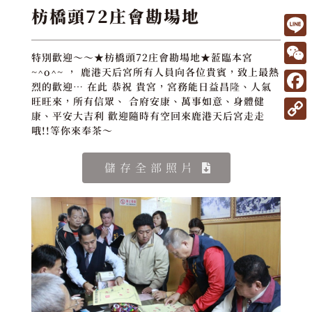
枋橋頭72庄會勘場地
L
特別歡迎～～★枋橋頭72庄會勘場地★蒞臨本宮
i
W
~^o^~ ， 鹿港天后宮所有人員向各位貴賓，致上最熱
烈的歡迎… 在此 恭祝 貴宮，宮務能日益昌隆、人氣
n
e
F
旺旺來，所有信眾、 合府安康、萬事如意、身體健
e
康、平安大吉利 歡迎隨時有空回來鹿港天后宮走走
C
a
C
哦!!等你來奉茶～
h
c
o
a
e
儲存全部照片
p
t
b
y
o
L
o
i
k
n
k