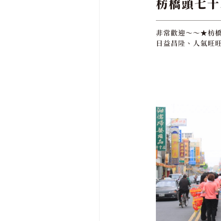
枋橋頭七十
非常歡迎～～★枋橋
日益昌隆、人氣旺旺