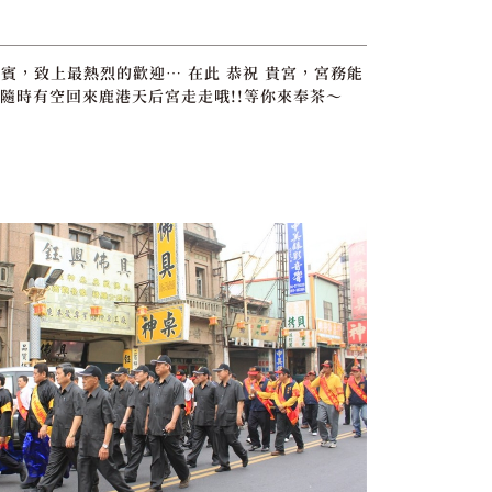
賓，致上最熱烈的歡迎… 在此 恭祝 貴宮，宮務能
隨時有空回來鹿港天后宮走走哦!!等你來奉茶～