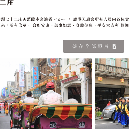
二庄
頭七十二庄★蒞臨本宮進香~^o^~ ， 鹿港天后宮所有人員向各位貴
來，所有信眾、 合府安康、萬事如意、身體健康、平安大吉利 歡迎
儲存全部照片