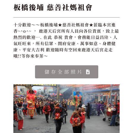
板橋後埔 慈善社媽祖會
十分歡迎～～板橋後埔★慈善社媽祖會★蒞臨本宮進
香~^o^~ ， 鹿港天后宮所有人員向各位貴賓，致上最
熱烈的歡迎…. 在此 恭祝 貴會，會務能日益昌隆、人
氣旺旺來，所有信眾、閤府安康、萬事如意、身體健
康、平安大吉利 歡迎隨時有空回來鹿港天后宮走走
哦!!等你來奉茶～
儲存全部照片