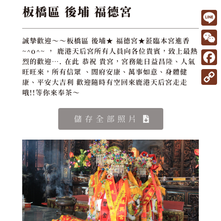
板橋區 後埔 福德宮
L
誠摯歡迎～～板橋區 後埔★ 福德宮★蒞臨本宮進香
i
W
~^o^~ ， 鹿港天后宮所有人員向各位貴賓，致上最熱
烈的歡迎…. 在此 恭祝 貴宮，宮務能日益昌隆、人氣
n
e
F
旺旺來，所有信眾 、閤府安康、萬事如意、身體健
e
康、平安大吉利 歡迎隨時有空回來鹿港天后宮走走
C
a
C
哦!!等你來奉茶～
h
c
o
a
e
儲存全部照片
p
t
b
y
o
L
o
i
k
n
k