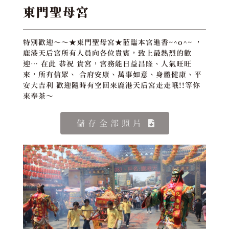
東門聖母宮
特別歡迎～～★東門聖母宮★蒞臨本宮進香~^o^~ ，
鹿港天后宮所有人員向各位貴賓，致上最熱烈的歡
迎… 在此 恭祝 貴宮，宮務能日益昌隆、人氣旺旺
來，所有信眾、 合府安康、萬事如意、身體健康、平
安大吉利 歡迎隨時有空回來鹿港天后宮走走哦!!等你
來奉茶～
儲存全部照片