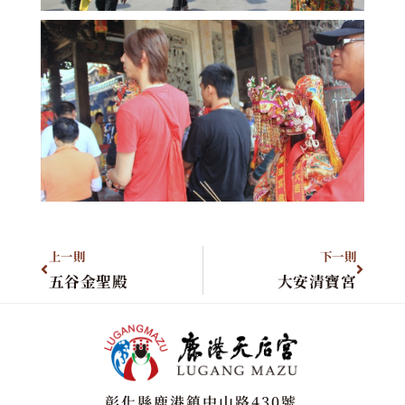
上一則
下一則
五谷金聖殿
大安清寶宮
彰化縣鹿港鎮中山路430號