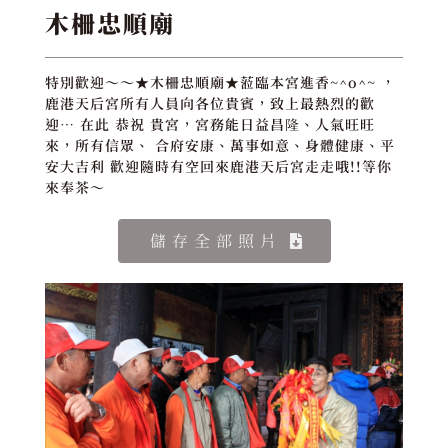
木柵忠順廟
特別歡迎～～★木柵忠順廟★蒞臨本宮進香~^o^~ ，
鹿港天后宮所有人員向各位貴賓，致上最熱烈的歡
迎… 在此 恭祝 貴宮，宮務能日益昌隆、人氣旺旺
來，所有信眾、 合府安康、萬事如意、身體健康、平
安大吉利 歡迎隨時有空回來鹿港天后宮走走哦!!等你
來奉茶～
儲存全部照片