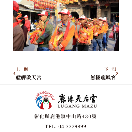
上一則
下一則
艋舺啟天宮
無極龍鳳宮
彰化縣鹿港鎮中山路430號
TEL. 04 7779899