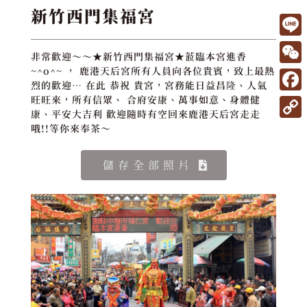
新竹西門集福宮
L
非常歡迎～～★新竹西門集福宮★蒞臨本宮進香
i
W
~^o^~ ， 鹿港天后宮所有人員向各位貴賓，致上最熱
烈的歡迎… 在此 恭祝 貴宮，宮務能日益昌隆、人氣
n
e
F
旺旺來，所有信眾、 合府安康、萬事如意、身體健
e
康、平安大吉利 歡迎隨時有空回來鹿港天后宮走走
C
a
C
哦!!等你來奉茶～
h
c
o
a
e
儲存全部照片
p
t
b
y
o
L
o
i
k
n
k