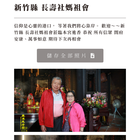
新竹縣 長壽社媽祖會
信仰是心靈的港口， 等著我們將心靠岸。 歡迎～～新
竹縣 長壽社媽祖會蒞臨本宮進香 恭祝 所有信眾 閤府
安康、萬事如意 期待下次再相會
儲存全部照片