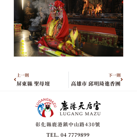
上一則
下一則
屏東縣 聖母壇
高雄市 邱明琦進香團
彰化縣鹿港鎮中山路430號
TEL. 04 7779899