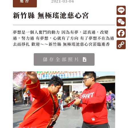
2021-03-04
進香
新竹縣 無極瑤池慈心宮
L
i
W
夢想是一個人奮鬥的動力 因為有夢，認真過，改變
n
過，努力過 有夢想，心就有了方向 有了夢想不在為過
e
F
去而掙扎 歡迎～～新竹縣 無極瑤池慈心宮蒞臨進香
e
C
a
C
h
c
儲存全部照片
o
a
e
p
t
b
y
o
L
o
i
k
n
k