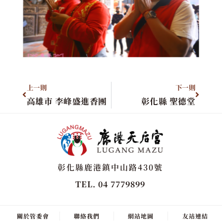
上一則
下一則
高雄市 李峰盛進香團
彰化縣 聖德堂
彰化縣鹿港鎮中山路430號
TEL. 04 7779899
關於管委會
聯絡我們
網站地圖
友站連結