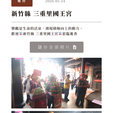
2026-05-24
進香
新竹縣 三重里國王宮
樂觀是生命的活泉，湧現積極向上的動力。
歡迎
新竹縣 三重里國王宮
蒞臨進香
儲存全部照片