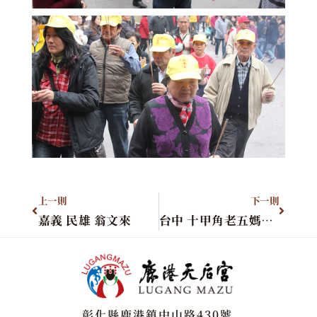
上一則
下一則
嘉義 民雄 翁文來
台中 十甲角老五媽會 後德宮
彰化縣鹿港鎮中山路430號