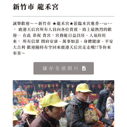
新竹市 龍禾宮
誠摯歡迎～～新竹市 ★龍禾宮★蒞臨本宮進香~^o^~
， 鹿港天后宮所有人員向各位貴賓，致上最熱烈的歡
迎… 在此 恭祝 貴宮，宮務能日益昌隆、人氣旺旺
來， 所有信眾 閤府安康、萬事如意、身體健康、平安
大吉利 歡迎隨時有空回來鹿港天后宮走走哦!!等你來
奉茶～
儲存全部照片