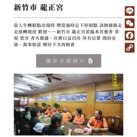
新竹市 龍正宮
L
當人生轉捩點出現時 理當適時定下停損點 該換條路走
i
W
走扭轉現況 歡迎～～新竹市 龍正宮蒞臨本宮進香 恭
祝 貴宮 香火鼎盛、宮務日益昌隆 所有信眾 閤府安
n
e
F
康、萬事如意 期待下次再相會
e
C
a
C
儲存全部照片
h
c
o
a
e
p
t
b
y
o
L
o
i
k
n
k