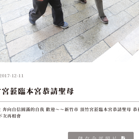
2017-12-11
竹宮蒞臨本宮恭請聖母
 奔向自信圓滿的自我 歡迎～～新竹市 頂竹宮蒞臨本宮恭請聖母 恭祝
下次再相會
儲存全部照片