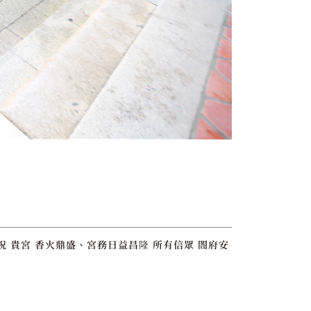
 貴宮 香火鼎盛、宮務日益昌隆 所有信眾 閤府安