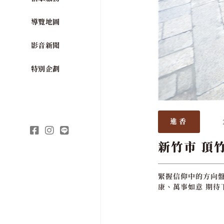
導覽地圖
影音新聞
特別企劃
進香
新竹市 頂
緊握信仰中的方向盤
康、萬事如意 期待