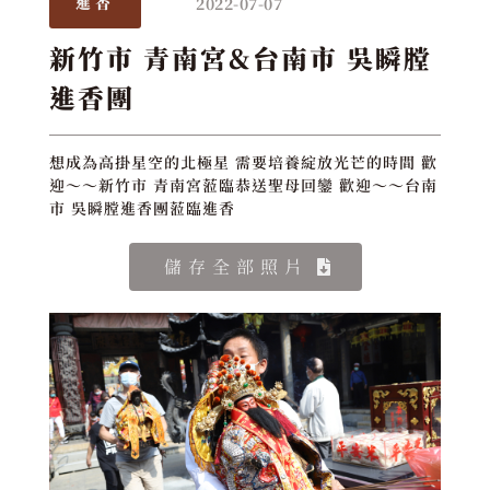
2022-07-07
進香
新竹市 青南宮&台南市 吳瞬膛
進香團
想成為高掛星空的北極星 需要培養綻放光芒的時間 歡
迎～～新竹市 青南宮蒞臨恭送聖母回鑾 歡迎～～台南
市 吳瞬膛進香團蒞臨進香
儲存全部照片