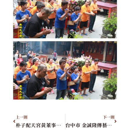
上一則
下一則
朴子配天宮黃董事長清田先生暨全體貴賓蒞臨本宮拜訪
台中市 金誠隆傳藝發展協會進香團