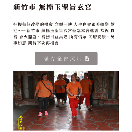
新竹市 無極玉聖旨玄宮
把握每個改變的機會 念頭一轉 人生也會跟著轉變 歡
迎～～新竹市 無極玉聖旨玄宮蒞臨本宮進香 恭祝 貴
宮 香火鼎盛、宮務日益昌隆 所有信眾 閤府安康、萬
事如意 期待下次再相會
儲存全部照片