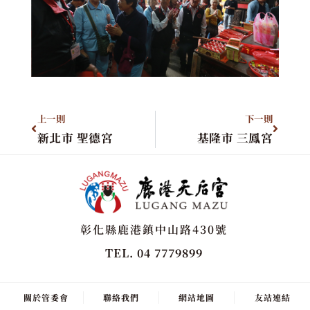
上一則
下一則
新北市 聖德宮
基隆市 三鳳宮
彰化縣鹿港鎮中山路430號
TEL. 04 7779899
關於管委會
聯絡我們
網站地圖
友站連結