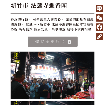
新竹市 法蓮寺進香團
L
善意的行動， 可牽動眾人的善心， 讓愛的能量在彼此
i
W
間流動。 歡迎～～新竹市 法蓮寺進香團蒞臨本宮進香
恭祝 所有信眾 閤府安康、萬事如意 期待下次再相會
n
e
F
e
C
a
儲存全部照片
C
h
c
o
a
e
p
t
b
y
o
L
o
i
k
n
k