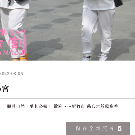
2022-08-05
心宮
， 順其自然，爭其必然。 歡迎～～新竹市 慈心宮蒞臨進香
儲存全部照片