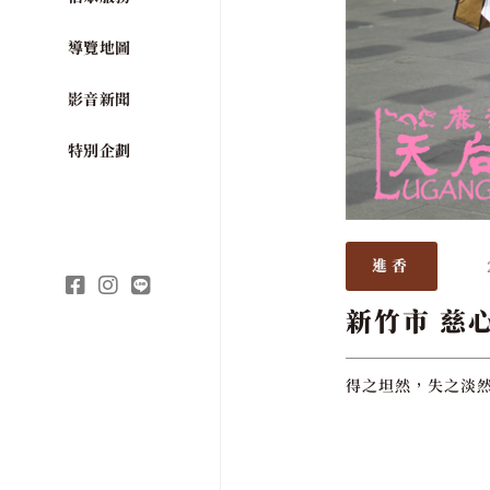
導覽地圖
影音新聞
特別企劃
進香
新竹市 慈
得之坦然，失之淡然