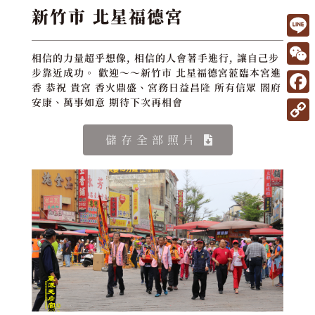
新竹市 北星福德宮
L
相信的力量超乎想像, 相信的人會著手進行, 讓自己步
i
W
步靠近成功。 歡迎～～新竹市 北星福德宮蒞臨本宮進
香 恭祝 貴宮 香火鼎盛、宮務日益昌隆 所有信眾 閤府
n
e
F
安康、萬事如意 期待下次再相會
e
C
a
C
儲存全部照片
h
c
o
a
e
p
t
b
y
o
L
o
i
k
n
k