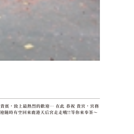
貴賓，致上最熱烈的歡迎… 在此 恭祝 貴宮，宮務
迎隨時有空回來鹿港天后宮走走哦!!等你來奉茶～