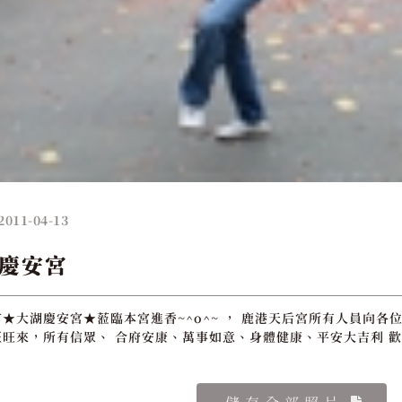
2011-04-13
慶安宮
★大湖慶安宮★蒞臨本宮進香~^o^~ ， 鹿港天后宮所有人員向各位
旺來，所有信眾、 合府安康、萬事如意、身體健康、平安大吉利 歡