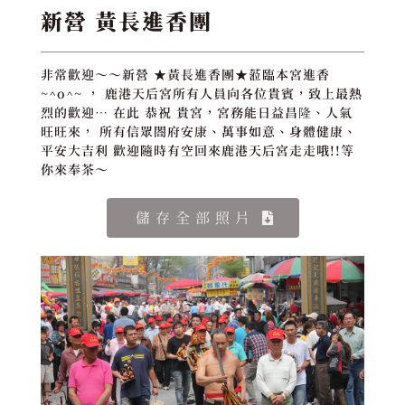
新營 黃長進香團
非常歡迎～～新營 ★黃長進香團★蒞臨本宮進香
~^o^~ ， 鹿港天后宮所有人員向各位貴賓，致上最熱
烈的歡迎… 在此 恭祝 貴宮，宮務能日益昌隆、人氣
旺旺來， 所有信眾閤府安康、萬事如意、身體健康、
平安大吉利 歡迎隨時有空回來鹿港天后宮走走哦!!等
你來奉茶～
儲存全部照片