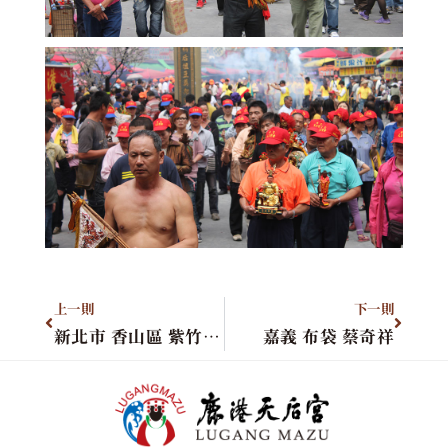
上一則
下一則
新北市 香山區 紫竹巖天一觀音寺
嘉義 布袋 蔡奇祥