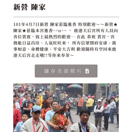
新營 陳家
101年4月7日新營 陳家蒞臨進香 特別歡迎～～新營★
陳家★蒞臨本宮進香~^o^~ ， 鹿港天后宮所有人員向
各位貴賓，致上最熱烈的歡迎… 在此 恭祝 貴宮，宮
務能日益昌隆、人氣旺旺來， 所有信眾閤府安康、萬
事如意、身體健康、平安大吉利 歡迎隨時有空回來鹿
港天后宮走走哦!!等你來奉茶～
儲存全部照片