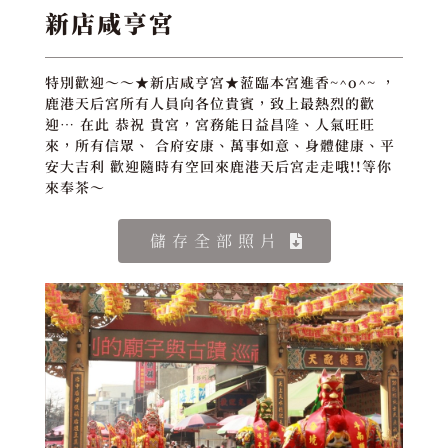
新店咸亨宮
特別歡迎～～★新店咸亨宮★蒞臨本宮進香~^o^~ ，
鹿港天后宮所有人員向各位貴賓，致上最熱烈的歡
迎… 在此 恭祝 貴宮，宮務能日益昌隆、人氣旺旺
來，所有信眾、 合府安康、萬事如意、身體健康、平
安大吉利 歡迎隨時有空回來鹿港天后宮走走哦!!等你
來奉茶～
儲存全部照片