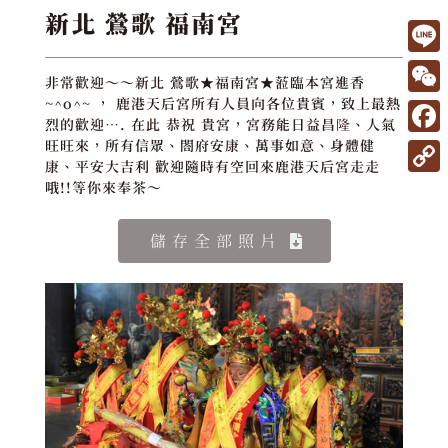
新北 鶯歌 福南宮
L
非常歡迎～～新北 鶯歌★福南宮★蒞臨本宮進香
i
W
~^o^~ ， 鹿港天后宮所有人員向各位貴賓，致上最熱
烈的歡迎…. 在此 恭祝 貴宮，宮務能日益昌隆、人氣
n
e
F
旺旺來，所有信眾、閤府安康、萬事如意、身體健
e
康、平安大吉利 歡迎隨時有空回來鹿港天后宮走走
C
a
C
哦!!等你來奉茶～
h
c
o
a
e
儲存全部照片
p
t
b
y
o
L
o
i
k
n
k