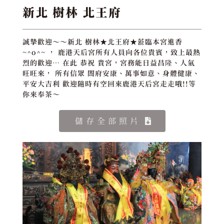
新北 樹林 北王府
誠摯歡迎～～新北 樹林★北王府★蒞臨本宮進香
~^o^~ ， 鹿港天后宮所有人員向各位貴賓，致上最熱
烈的歡迎… 在此 恭祝 貴宮，宮務能日益昌隆、人氣
旺旺來， 所有信眾 閤府安康、萬事如意、身體健康、
平安大吉利 歡迎隨時有空回來鹿港天后宮走走哦!!等
你來奉茶～
儲存全部照片