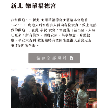
新北 樂華福德宮
非常歡迎～～新北 ★樂華福德宮★蒞臨本宮進香
~^o^~ ， 鹿港天后宮所有人員向各位貴賓，致上最熱
烈的歡迎…. 在此 恭祝 貴宮，宮務能日益昌隆、人氣
旺旺來，所有信眾、閤府安康、萬事如意、身體健
康、平安大吉利 歡迎隨時有空回來鹿港天后宮走走
哦!!等你來奉茶～
儲存全部照片