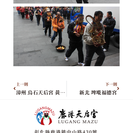
上一則
下一則
漳州 烏石天后宮 黃炳坤董事長
新北 埤墘福德宮
彰化縣鹿港鎮中山路430號