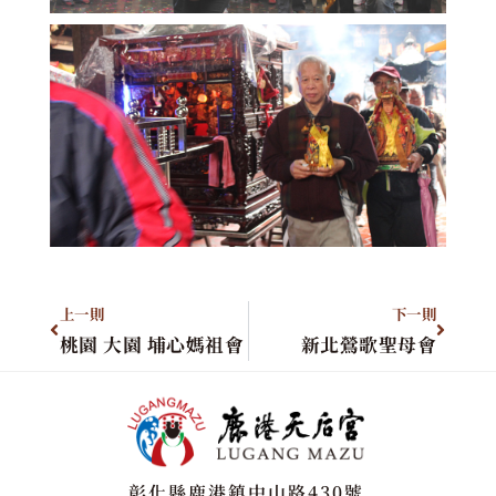
上一則
下一則
桃園 大園 埔心媽祖會
新北鶯歌聖母會
彰化縣鹿港鎮中山路430號