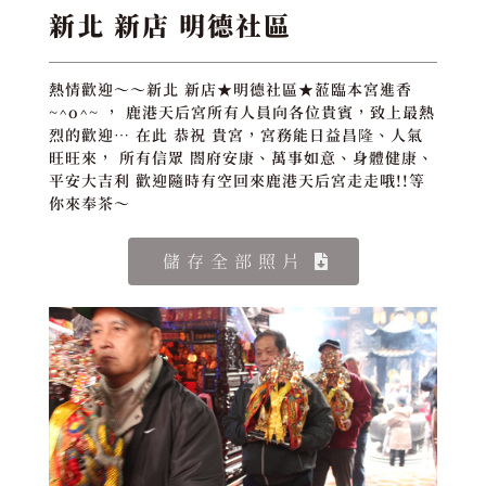
新北 新店 明德社區
熱情歡迎～～新北 新店★明德社區★蒞臨本宮進香
~^o^~ ， 鹿港天后宮所有人員向各位貴賓，致上最熱
烈的歡迎… 在此 恭祝 貴宮，宮務能日益昌隆、人氣
旺旺來， 所有信眾 閤府安康、萬事如意、身體健康、
平安大吉利 歡迎隨時有空回來鹿港天后宮走走哦!!等
你來奉茶～
儲存全部照片