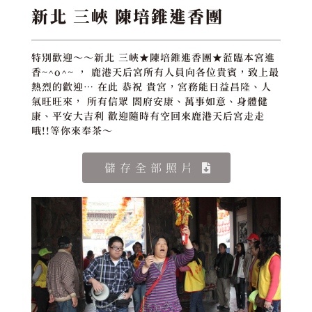
新北 三峽 陳培錐進香團
特別歡迎～～新北 三峽★陳培錐進香團★蒞臨本宮進
香~^o^~ ， 鹿港天后宮所有人員向各位貴賓，致上最
熱烈的歡迎… 在此 恭祝 貴宮，宮務能日益昌隆、人
氣旺旺來， 所有信眾 閤府安康、萬事如意、身體健
康、平安大吉利 歡迎隨時有空回來鹿港天后宮走走
哦!!等你來奉茶～
儲存全部照片