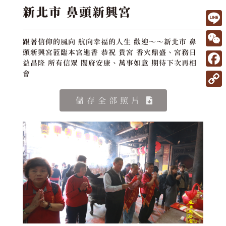
新北市 鼻頭新興宮
L
跟著信仰的風向 航向幸福的人生 歡迎～～新北市 鼻
i
W
頭新興宮蒞臨本宮進香 恭祝 貴宮 香火鼎盛、宮務日
益昌隆 所有信眾 閤府安康、萬事如意 期待下次再相
n
e
F
會
e
C
a
C
儲存全部照片
h
c
o
a
e
p
t
b
y
o
L
o
i
k
n
k