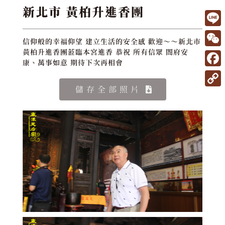
新北市 黃柏升進香團
L
信仰般的幸福仰望 建立生活的安全感 歡迎～～新北市
i
W
黃柏升進香團蒞臨本宮進香 恭祝 所有信眾 閤府安
康、萬事如意 期待下次再相會
n
e
F
e
C
a
儲存全部照片
C
h
c
o
a
e
p
t
b
y
o
L
o
i
k
n
k