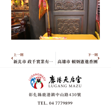
上一則
下一則
新北市 政千實業有限公司
高雄市 賴炳憲進香團
彰化縣鹿港鎮中山路430號
TEL. 04 7779899