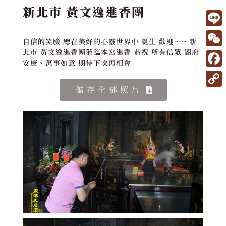
新北市 黃文逸進香團
L
自信的笑臉 總在美好的心靈世界中 誕生 歡迎～～新
i
W
北市 黃文逸進香團蒞臨本宮進香 恭祝 所有信眾 閤府
安康、萬事如意 期待下次再相會
n
e
F
e
C
a
儲存全部照片
C
h
c
o
a
e
p
t
b
y
o
L
o
i
k
n
k