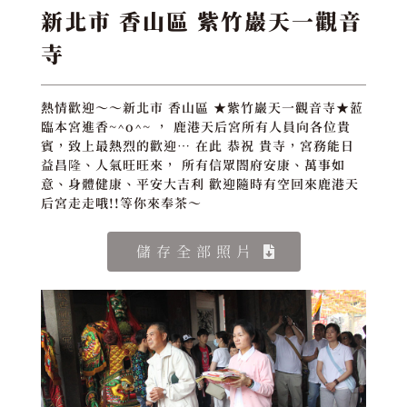
新北市 香山區 紫竹巖天一觀音
寺
熱情歡迎～～新北市 香山區 ★紫竹巖天一觀音寺★蒞
臨本宮進香~^o^~ ， 鹿港天后宮所有人員向各位貴
賓，致上最熱烈的歡迎… 在此 恭祝 貴寺，宮務能日
益昌隆、人氣旺旺來， 所有信眾閤府安康、萬事如
意、身體健康、平安大吉利 歡迎隨時有空回來鹿港天
后宮走走哦!!等你來奉茶～
儲存全部照片