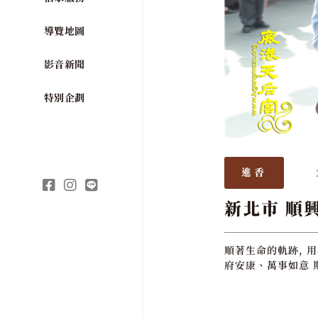
導覽地圖
影音新聞
特別企劃
進香
新北市 順
順著生命的軌跡, 
府安康、萬事如意 