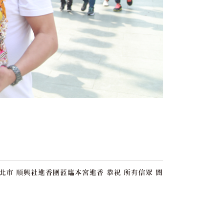
北市 順興社進香團蒞臨本宮進香 恭祝 所有信眾 閤