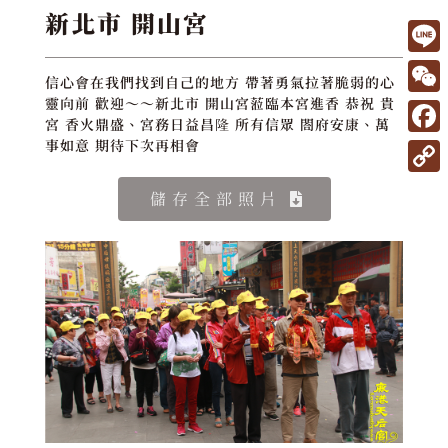
新北市 開山宮
L
信心會在我們找到自己的地方 帶著勇氣拉著脆弱的心
i
W
靈向前 歡迎～～新北市 開山宮蒞臨本宮進香 恭祝 貴
宮 香火鼎盛、宮務日益昌隆 所有信眾 閤府安康、萬
n
e
F
事如意 期待下次再相會
e
C
a
C
儲存全部照片
h
c
o
a
e
p
t
b
y
o
L
o
i
k
n
k