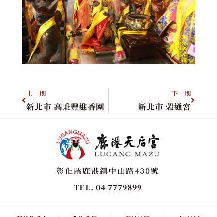
上一則
下一則
新北市 高秉豐進香團
新北市 榖通宮
彰化縣鹿港鎮中山路430號
TEL. 04 7779899