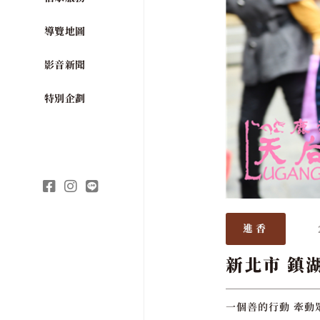
導覽地圖
影音新聞
特別企劃
進香
新北市 鎮
一個善的行動 牽動