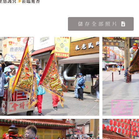
里慈護宮
蒞臨進香
儲存全部照片