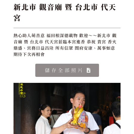
新北市 觀音廟 暨 台北市 代天
宮
熱心助人萌善意 福田根深德載物 歡迎～～新北市 觀
音廟 暨 台北市 代天宮蒞臨本宮進香 恭祝 貴宮 香火
鼎盛、宮務日益昌隆 所有信眾 閤府安康、萬事如意
期待下次再相會
儲存全部照片