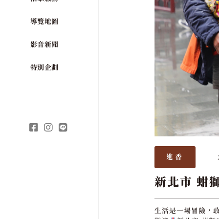
導覽地圖
影音新聞
特別企劃
進香
新北市 蚶
生活是一場冒險，