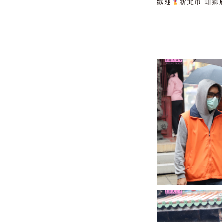
歡迎
新北市 蚶獅