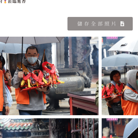
府
蒞臨進香
儲存全部照片