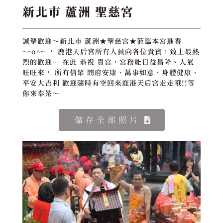
新北市 蘆洲 聖慈宮
誠摯歡迎～新北市 蘆洲★聖慈宮★蒞臨本宮進香
~^o^~ ， 鹿港天后宮所有人員向各位貴賓，致上最熱
烈的歡迎… 在此 恭祝 貴宮，宮務能日益昌隆、人氣
旺旺來， 所有信眾 閤府安康、萬事如意、身體健康、
平安大吉利 歡迎隨時有空回來鹿港天后宮走走哦!!等
你來奉茶～
儲存全部照片