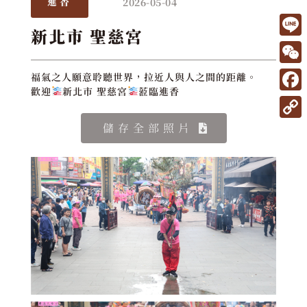
2026-05-04
進香
新北市 聖慈宮
L
i
W
福氣之人願意聆聽世界，拉近人與人之間的距離。
n
歡迎
新北市 聖慈宮
蒞臨進香
e
F
e
C
a
C
儲存全部照片
h
c
o
a
e
p
t
b
y
o
L
o
i
k
n
k