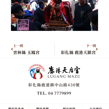
上一則
下一則
雲林縣 玉鳳宮
彰化縣 鹿港天鎮宮
彰化縣鹿港鎮中山路430號
TEL. 04 7779899
關於管委會
聯絡我們
網站地圖
友站連結