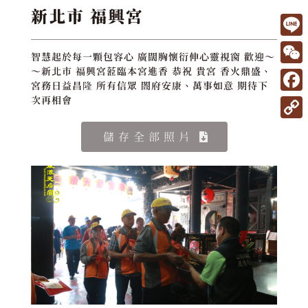
新北市 福興宮
L
智慧起於每一顆包容心 廣闊胸懷衍伸心靈視窗 歡迎～
i
W
～新北市 福興宮蒞臨本宮進香 恭祝 貴宮 香火鼎盛、
宮務日益昌隆 所有信眾 閤府安康、萬事如意 期待下
n
e
F
次再相會
e
C
a
C
儲存全部照片
h
c
o
a
e
p
t
b
y
o
L
o
i
k
n
k