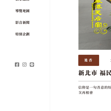
導覽地圖
影音新聞
特別企劃
進香
新北市 福
信仰是一句善意的好
次再相會