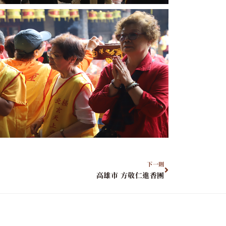
下一則
高雄市 方敬仁進香團