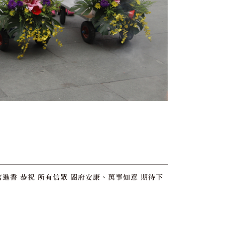
進香 恭祝 所有信眾 閤府安康、萬事如意 期待下