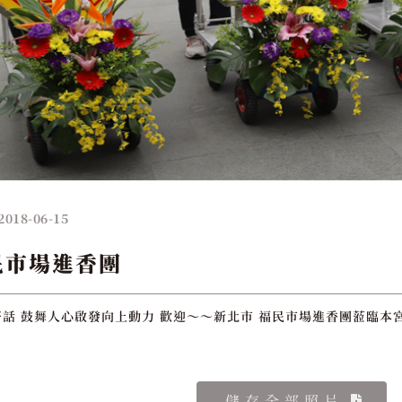
2018-06-15
民市場進香團
話 鼓舞人心啟發向上動力 歡迎～～新北市 福民市場進香團蒞臨本宮
儲存全部照片