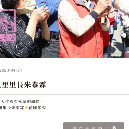
2023-04-14
星里里長朱泰霖
，人生沒有永遠的巔峰。
里里長朱泰霖
蒞臨參香
儲存全部照片