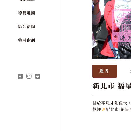
導覽地圖
影音新聞
特別企劃
進香
新北市 福
甘於平凡才能偉大
歡迎
新北市 福星