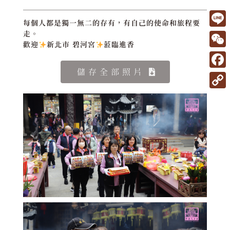
每個人都是獨一無二的存有，有自己的使命和旅程要
L
走。
歡迎
新北市 碧河宮
蒞臨進香
i
W
n
e
儲存全部照片
F
e
C
a
C
h
c
o
a
e
p
t
b
y
o
L
o
i
k
n
k