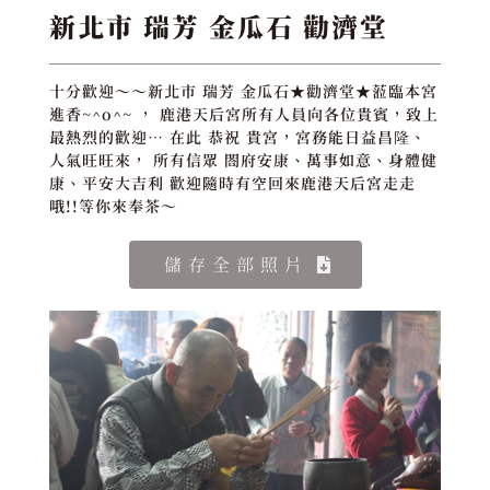
新北市 瑞芳 金瓜石 勸濟堂
十分歡迎～～新北市 瑞芳 金瓜石★勸濟堂★蒞臨本宮
進香~^o^~ ， 鹿港天后宮所有人員向各位貴賓，致上
最熱烈的歡迎… 在此 恭祝 貴宮，宮務能日益昌隆、
人氣旺旺來， 所有信眾 閤府安康、萬事如意、身體健
康、平安大吉利 歡迎隨時有空回來鹿港天后宮走走
哦!!等你來奉茶～
儲存全部照片