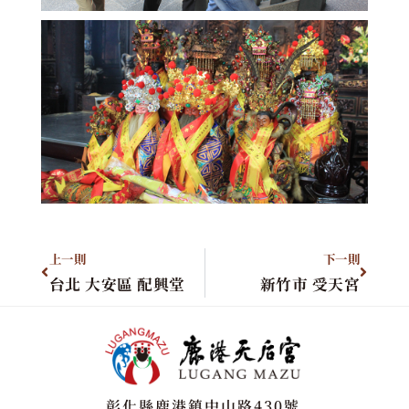
上一則
下一則
台北 大安區 配興堂
新竹市 受天宮
彰化縣鹿港鎮中山路430號