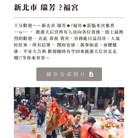
新北市 瑞芳 ?福宮
十分歡迎～～新北市 瑞芳★?福宮★蒞臨本宮進香
~^o^~ ， 鹿港天后宮所有人員向各位貴賓，致上最熱
烈的歡迎… 在此 恭祝 貴宮，宮務能日益昌隆、人氣
旺旺來，所有信眾、 閤府安康、萬事如意、身體健
康、平安大吉利 歡迎隨時有空回來鹿港天后宮走走
哦!!等你來奉茶～
儲存全部照片