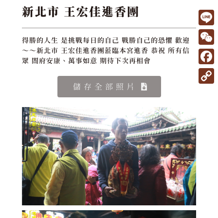
新北市 王宏佳進香團
L
得勝的人生 是挑戰每日的自己 戰勝自己的恐懼 歡迎
i
W
～～新北市 王宏佳進香團蒞臨本宮進香 恭祝 所有信
眾 閤府安康、萬事如意 期待下次再相會
n
e
F
e
C
a
儲存全部照片
C
h
c
o
a
e
p
t
b
y
o
L
o
i
k
n
k