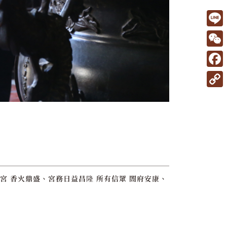
L
i
W
n
e
F
e
C
a
C
h
c
o
a
e
p
t
b
y
o
L
o
i
宮 香火鼎盛、宮務日益昌隆 所有信眾 閤府安康、
k
n
k