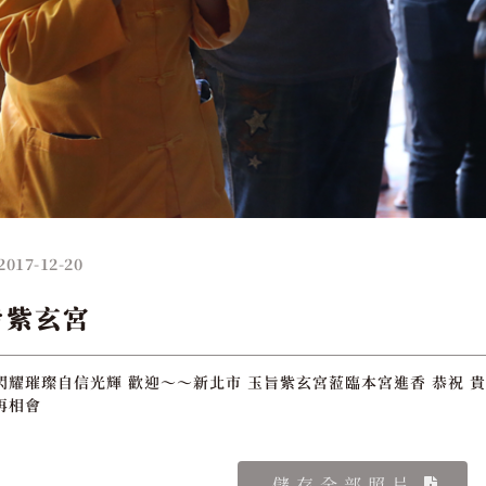
2017-12-20
旨紫玄宮
閃耀璀璨自信光輝 歡迎～～新北市 玉旨紫玄宮蒞臨本宮進香 恭祝 貴
再相會
儲存全部照片