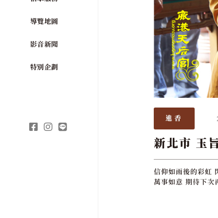
導覽地圖
影音新聞
特別企劃
進香
新北市 玉
信仰如雨後的彩虹 
萬事如意 期待下次