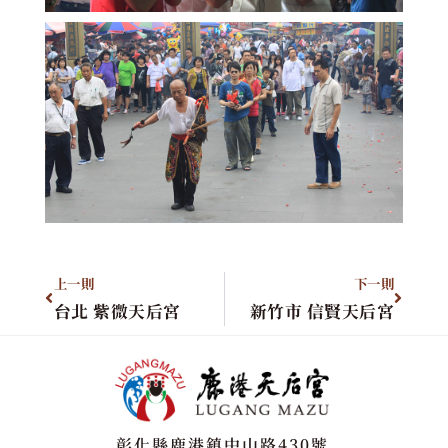
上一則
下一則
台北 紫微天后宮
新竹市 信賢天后宮
彰化縣鹿港鎮中山路430號