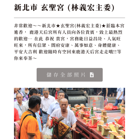
新北市 玄聖宮 (林義宏主委)
非常歡迎～～新北市★玄聖宮(林義宏主委)★蒞臨本宮
進香， 鹿港天后宮所有人員向各位貴賓，致上最熱烈
的歡迎… 在此 恭祝 貴宮，宮務能日益昌隆、人氣旺
旺來，所有信眾、閤府安康、萬事如意、身體健康、
平安大吉利 歡迎隨時有空回來鹿港天后宮走走哦!!等
你來奉茶～
儲存全部照片